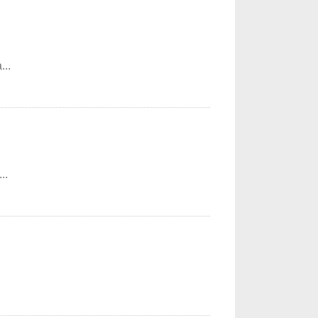
..
..