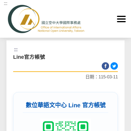
:::
跳到主要內容區塊
首頁
>
聯絡我們 Contact
>
Line 官方帳號 Official
:::
Line官方帳號
日期：115-03-11
數位華語文中心 Line 官方帳號