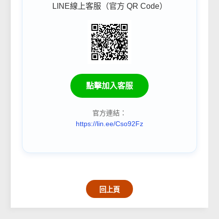
LINE線上客服（官方 QR Code）
點擊加入客服
官方連結：
https://lin.ee/Cso92Fz
回上頁