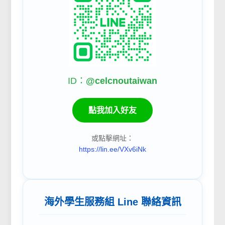
ID：
@celcnoutaiwan
點我加入好友
或點擊網址：
https://lin.ee/VXv6iNk
海外學生服務組 Line 聯絡資訊