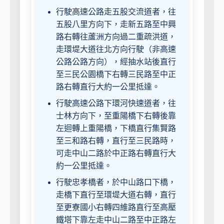
行駛高速公路走五股交流道者，往
五股八里方向下，走新五路至中興
路右轉往蘆洲方向過二重疏洪道，
走環堤大道往北方向行駛（非高速
公路公路方向），經抽水站後直行
至三民公園橋下右轉三民路至中正
路右轉直行大約一公里抵達。
行駛高速公路下環河快速道者，往
士林方向下，至重陽橋下右轉後靠
左迴轉上重陽橋，下橋直行集賢路
至三和路右轉，直行至三民路時，
可走中山二路於中正路右轉直行大
約一公里抵達。
行駛忠孝橋者，於中山路口下橋，
走橋下直行至環堤大道右轉，直行
至更寮國小右轉四維路直行至高壓
鐵塔下靠左走中山二路至中正路左