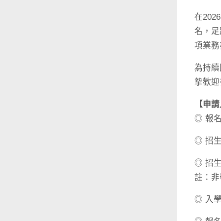
在20
名，足
項業務
為持續
摯歡迎
【申請
◎ 報
◎ 招
◎ 招
註：非
◎ 入學