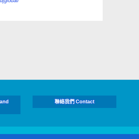
ujglobal/
and
聯絡我們 Contact