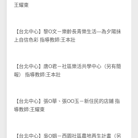
王耀東
【台北中心】黎O文－樂齡長青樂生活―為夕陽抺
上自信色彩 指導教師:王本壯
【台北中心】唐O君－社區樂活共學中心（另有簡
報） 指導教師:王本壯
【台北中心】張O華、張OO玉－新住民的店鋪 指
導教師:王耀東
【台北中心】吳O娟－西園社區農地再生計畫（另