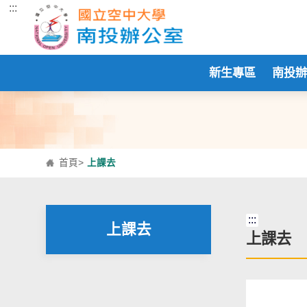
:::
跳到主要內容區塊
新生專區
南投
首頁
>
上課去
:::
上課去
上課去