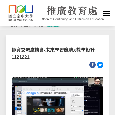
:::
跳到主要內容區塊
首頁
>
講堂與精彩影音
>
活動花絮
:::
師資交流座談會-未來學習趨勢X教學設計
1121221