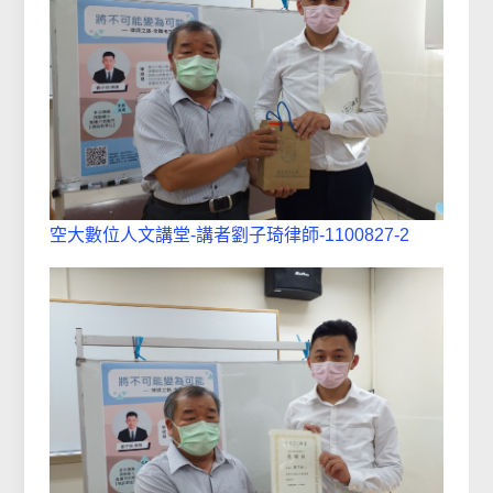
空大數位人文講堂-講者劉子琦律師-1100827-2