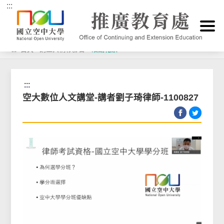
:::
跳到主要內容區塊
首頁
>
講堂與精彩影音
>
活動花絮
:::
空大數位人文講堂-講者劉子琦律師-1100827