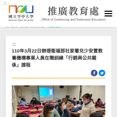
:::
跳到主要內容區塊
首頁
>
講堂與精彩影音
>
活動花絮
:::
110年3月22日辦理衛福部社家署兒少安置教
養機構專業人員在職訓練「行銷與公共關
係」課程