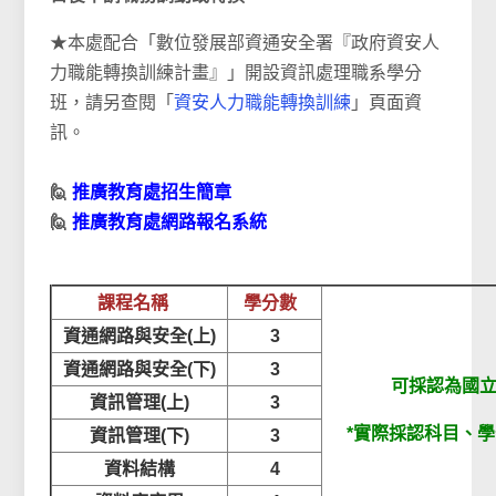
★本處配合「數位發展部資通安全署『政府資安人
力職能轉換訓練計畫』」開設資訊處理職系學分
班，請另查閱「
資安人力職能轉換訓練
」頁面資
訊。
🙋
推廣教育處招生簡章
🙋
推廣
教育處
網路報名系統
課程名稱
學分數
資通網路與安全(上)
3
資通網路與安全(下)
3
可採認為國
資訊管理(上)
3
*實際採認科目、
資訊管理(下)
3
資料結構
4