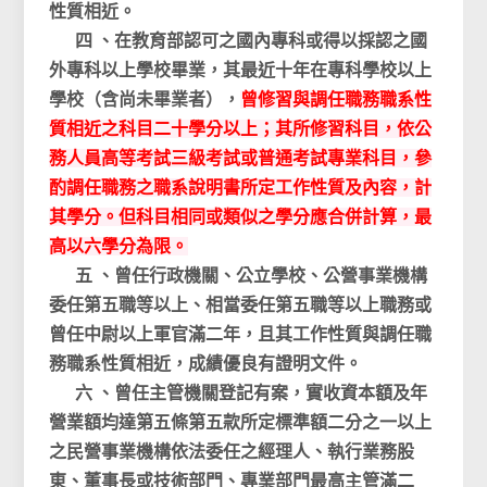
性質相近。
四 、在教育部認可之國內專科或得以採認之國
外專科以上學校畢業，其最近十年在專科學校以上
學校（含尚未畢業者），
曾修習與調任職務職系性
質相近之科目二十學分以上；其所修習科目，依公
務人員高等考試三級考試或普通考試專業科目，參
酌調任職務之職系說明書所定工作性質及內容，計
其學分。但科目相同或類似之學分應合併計算，最
高以六學分為限。
五 、曾任行政機關、公立學校、公營事業機構
委任第五職等以上、相當委任第五職等以上職務或
曾任中尉以上軍官滿二年，且其工作性質與調任職
務職系性質相近，成績優良有證明文件。
六 、曾任主管機關登記有案，實收資本額及年
營業額均達第五條第五款所定標準額二分之一以上
之民營事業機構依法委任之經理人、執行業務股
東、董事長或技術部門、專業部門最高主管滿二