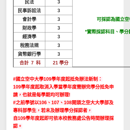
民法
3
民事訴訟法
3
會計學
3
可採認為國立空
財政學
3
*實際採認科目、學分
經濟學
3
稅務法規
3
貨幣銀行學
3
合計 7 科
21 學分
#國立空中大學109學年度起抵免辦法新制：
109學年度起取消入學當學年度需辦完學分抵免申
請，也就是每學期均可辦理!
#之前學號以106、107、108開頭之空大大學部及
專科部學生，若未及辦理學分採認者，
自109學年度起即可依本校教務處公告時間辦理採
認。