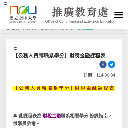
:::
跳到主要內容區塊
首頁
>
選課指南
>
公務人員轉職系學分
>
財稅金融
:::
【公務人員轉職系學分】財稅金融課程表
日期：114-06-04
【 公 務 人 員 轉 職 系 學 分 】財 稅 金 融 課 程 表
🔔 此課程表為
財稅金融
職系相關學分 修課指南，
供學員參考。