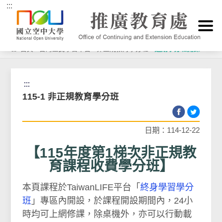
:::
跳到主要內容區塊
首頁
>
台灣全民學習平台
>
非正規教育學分班
>
近期學分班開課
:::
115-1 非正規教育學分班
日期：114-12-22
【115年度第1梯次非正規教
育課程收費學分班】
本頁課程於TaiwanLIFE平台「
終身學習學分
班
」專區內開設，於課程開設期間內，24小
時均可上網修課，除桌機外，亦可以行動載