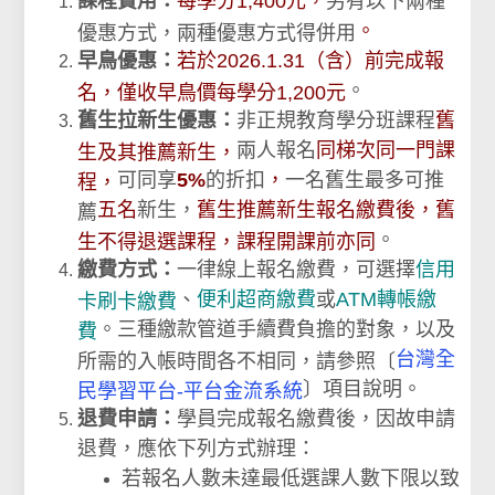
課程費用：
每學分1,400元，
另有以下兩種
。
優惠方式，兩種優惠方式得併用
早鳥優惠：
若於2026.1.31（含）前完成報
。
名，僅收早鳥價每學分1,200元
舊生拉新生優惠：
非正規教育學分班課程
舊
兩人報名
同梯次同一門課
生及其推薦新生，
可同享
5%
的折扣
，
一名舊生最多可推
程，
五名
新生，
舊生推薦新生報名繳費後，舊
薦
。
生不得退選課程，課程開課前亦同
繳費方式：
一律線上報名繳費，可選擇
信用
、
便利超商繳費
或
ATM轉帳繳
卡刷卡繳費
。三種繳款管道手續費負擔的對象，以及
費
台灣全
所需的入帳時間各不相同，請參照〔
〕項目說明。
民學習平台-平台金流系統
退費申請：
學員完成報名繳費後，因故申請
退費，應依下列方式辦理：
若
報名人數未達最低選課人數下限以致