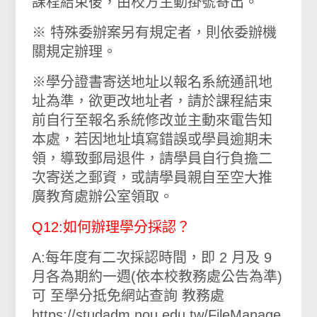
課程結束後，由校方主動掛號寄出。
※ 特殊委辦案另有規定者，則依委辦機
關規定辦理。
※學分證書寄送地址以報名系統通訊地
址為準，欲更改地址者，請於課程結束
前自行至報名系統修改並主動來電
告知
本處，若因地址填寫錯誤或學員逾期未
領，導致郵局退件，請學員自行負擔二
次寄送之郵資，或請學員親自至空大推
廣教育處辦公室領取。
Q12:如何辦理學分採認？
A:每年度有二次採認時間，即 2 月及 9
月各為期約一週(依本校教務處公告為準)
可 至學分抵免網站查詢 教務處
https://studadm.nou.edu.tw/FileManage