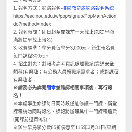
二、報名資訊
1. 報名方式：網路報名-
推廣教育處網路報名系統
https://eec.nou.edu.tw/pop/signup/PopMainAction.
do?method=index
2. 報名時間：即日起至開課前一天截止(如提早額
滿將提早截止報名)
3. 收費標準：學分費每學分3,000元，新生報名費
每門課程300元。
4. 招生對象：對報考高考資訊處理職系(資通安全
類科)有興趣；有公務人員轉職系需求者；或對課程
有興趣者。
※請務必先詳閱
簡章
並確認相關事項後，再行報
名！
※本處學生修課每日同時段僅能修讀一門課，衝堂
課程請勿同時報名，誤報將辦理其中一門課程退費
(開課前退費9成)。
※舊生早鳥學分費85折優惠至115年3月31日(星期