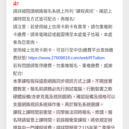
止!
請詳細閱讀網路報名系統上所列 "課程資訊"，確認上
課時間及方式皆可配合，再報名!
請注意：若使用線上信用卡刷卡有異常，請勿重複刷
卡繳費，請來電確認或截圖傳至本處電子信箱，本處
會為您查詢。
使用線上信用卡刷卡，可自行至中信i繳費平台查詢繳
費狀態!
https://www.27608818.com/web/RTuition
若有問題請暫停繳費，勿重複報名、重複繳費，感謝
配合!
本季課程皆採遠距網路同步視訊方式上課，不開放實
體教室，報名前請務必先行測試電腦、行動裝置之軟
硬體設備(含麥克風及視訊鏡頭)，確認設備及規格可以
支援網路視訊系統操作後，再於報名系統選課。
課程上課時間若衝堂，同學無法同時報名、修讀，報
名時請留意上課時間，若誤報衝堂課程，將依規定辦
理其中一門課程退費，請詳閱簡章之115年第二季學分