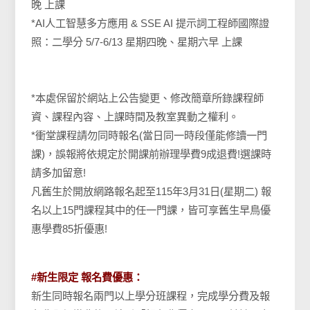
晚 上課
*AI人工智慧多方應用 & SSE AI 提示詞工程師國際證
照：二學分 5/7-6/13 星期四晚、星期六早 上課
*本處保留於網站上公告變更、修改簡章所錄課程師
資、課程內容、上課時間及教室異動之權利。
*衝堂課程請勿同時報名(當日同一時段僅能修讀一門
課)，誤報將依規定於開課前辦理學費9成退費!選課時
請多加留意!
凡舊生於開放網路報名起至115年3月31日(星期二) 報
名以上15門課程其中的任一門課，皆可享舊生早鳥優
惠學費85折優惠!
#新生限定 報名費優惠：
新生同時報名兩門以上學分班課程，完成學分費及報