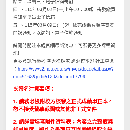
結果，以簡訊、電子信箱寄發
四 、115年03月02日(一)上午10：00起 寄發繳費
通知至學員電子信箱
五 、115年03月09日(一)起 依完成繳費順序寄發
開課通知，以簡訊、電子信箱通知
請隨時關注本處官網最新消息，可獲得更多課程資
訊!
更多資訊請參考 空大推廣處 蘆洲校本部 社工專區
：
https://www2.nou.edu.tw/myec/docdetail.aspx?
uid=5162&pid=5129&docid=17799
※​報名注意事項：
1. 請務必檢附校方核發之正式成績單正本。
恕不接受螢幕截圖或其他非正式文件
2. 請詳實填寫附件資料表；內容之完整度與
詳盡程度，將作為書面審查與最終錄取之評