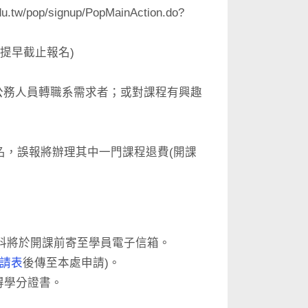
du.tw/pop/signup/PopMainAction.do?
滿將提早截止報名)
有公務人員轉職系需求者；或對課程有興趣
名，誤報將辦理其中一門課程退費(開課
資料將於開課前寄至學員電子信箱。
請表
後傳至本處申請)。
得學分證書。