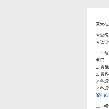
空大推
★公務
★數位
一、預
◆第一
1.
資通
2.
資料
※各課
※各課
資料結
二、報