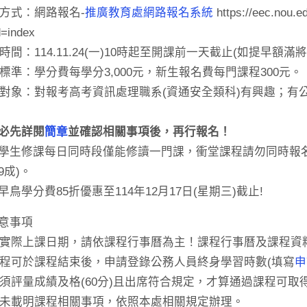
報名方式：網路報名-
推廣教育處網路報名系統
https://eec.nou.e
=index
名時間：114.11.24(一)10時起至開課前一天截止(如提早額
收費標準：學分費每學分3,000元，新生報名費每門課程300元。
招生對象：對報考高考資訊處理職系(資通安全類科)有興趣；
必先詳閱
簡章
並確認相關事項後，再行報名！
學生修課每日同時段僅能修讀一門課，衝堂課程請勿同時報
9成)。
早鳥學分費85折優惠至114年12月17日(星期三)截止!
意事項
課程實際上課日期，請依課程行事曆為主！課程行事曆及課程
本課程可於課程結束後，申請登錄公務人員終身學習時數(填寫
申
學員須評量成績及格(60分)且出席符合規定，才算通過課程可取
其他未載明課程相關事項，依照本處相關規定辦理。