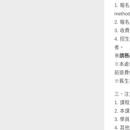
1. 
method
2. 報
3. 
4. 
者。
※請務
※本處
前退費
※舊生
三、注
1. 
2. 
3. 
4. 