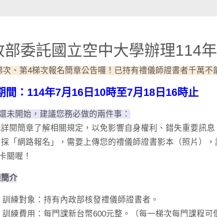
政部委託國立空中大學辦理114
梯次、第4梯次報名簡章公告囉！已持有禮儀師證書者千萬不
間：114年7月16日10時至7月18日16時止
還未開始，建議您務必做的兩件事：
先詳閱簡章了解相關規定，以免影響自身權利、錯失重要訊息
名採「網路報名」，需要上傳您的禮儀師證書影本（照片）
卡關喔！
練簡介
1. 訓練對象：持有內政部核發禮儀師證書者。
2. 訓練費用：每門課新台幣600元整。（每一梯次每門課程