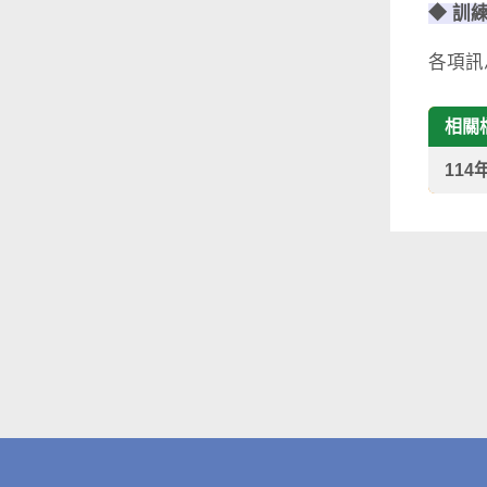
◆ 訓
各項訊
相關
11