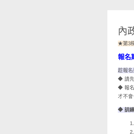
內
★第3
報名期
趁報名
◆ 請
◆ 報
才不會
◆ 訓