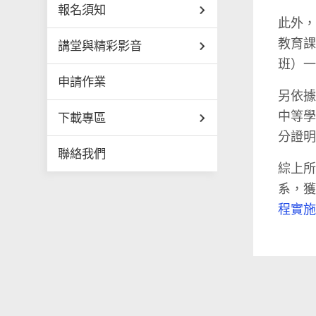
報名須知
此外
教育課
講堂與精彩影音
班）
申請作業
另依
中等學
下載專區
分證
聯絡我們
綜上
系，
程實