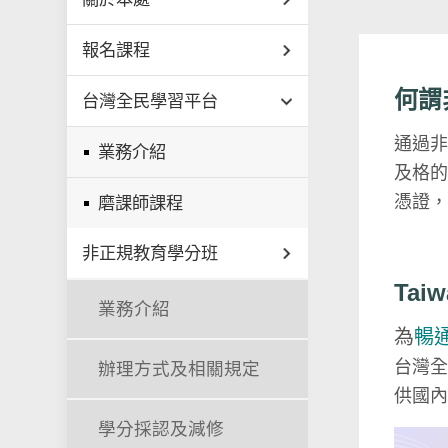
報名課程
何謂
台灣全民學習平台
通過
業務介紹
及格
憑證
磨課師課程
非正規教育學分班
Ta
業務介紹
為
暢
台灣全
辦理方式及相關規定
供國
學分採認及減修