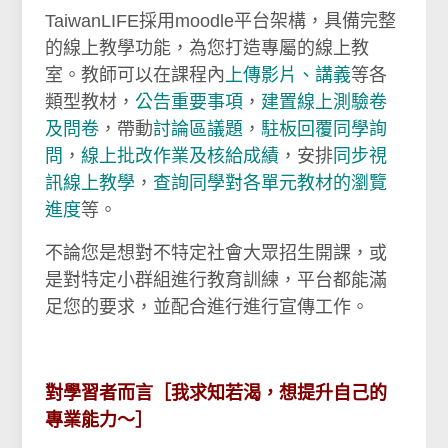
TaiwanLIFE採用moodle平台架構，具備完整
的線上教學功能，為您打造專屬的線上教
室。教師可以在課程內
上傳影片、講義
等各
類型教材，
公告重要事項
，
建置線上測驗卷
及問卷
，帶動
討論區議題
，
駐板回覆同學詢
問
，
線上批改作業及核給成績
，安排
同步視
訊線上教學
，
查詢同學對各單元教材的瀏覽
進度
等。
不論您是想對不特定社會大眾招生開課，或
是對特定小群組進行教育訓練，平台都能滿
足您的要求，並配合進行進行宣傳工作。
對學習者而言［我求知若渴，想提升自己的
專業能力～］