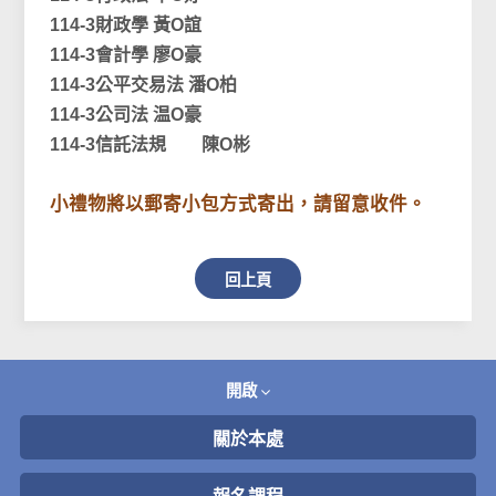
114-3
財政學
黃O誼
114-3
會計學
廖O豪
114-3
公平交易法
潘O柏
114-3
公司法
温O豪
114-3
信託法規
陳O彬
小禮物將以郵寄小包方式寄出，請留意收件。
回上頁
開啟
關於本處