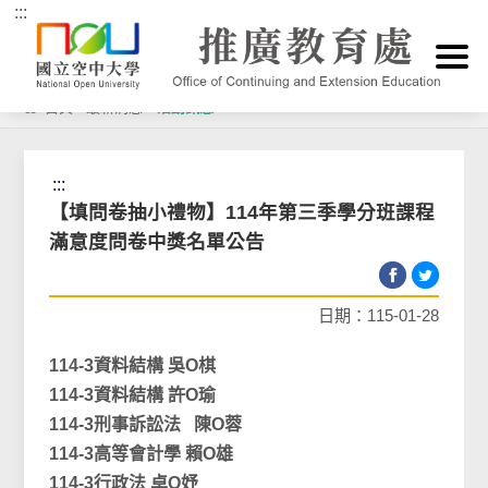
:::
跳到主要內容區塊
首頁
>
最新消息
>
活動訊息
:::
【填問卷抽小禮物】114年第三季學分班課程
滿意度問卷中獎名單公告
日期：115-01-28
114-3資料結構
吳O棋
114-3
資料結構
許O瑜
114-3
刑事訴訟法
陳O蓉
114-3
高等會計學
賴O雄
114-3
行政法
卓O妤