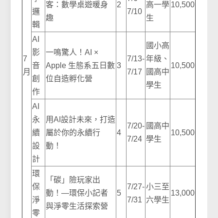
客：數學桌遊暖身
2
高一學
10,500
邏
7/10
趣
生
輯
AI
國小高
影
一鳴驚人！AI ×
7
7/13-
年級、
音
Apple 生態系五日數
3
10,500
月
7/17
國高中
創
位自造孵化營
學生
作
AI
永
用AI設計未來，打造
7/20-
國高中
續
屬於你的永續行
4
10,500
7/24
學生
設
動！
計
環
「碳」險玩家出
保
7/27-
小三至
動！—環保小記者
5
13,000
淨
7/31
六學生
與淨零生活探索營
零