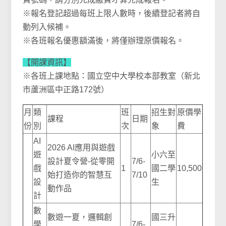
※報名登記超過每班上限人數時，後續登記者將自
動列入候補。
※各班報名優惠額滿後，將僅辦理原價報名。
【開課資訊】
※
各班
上課地點：國立空中大學校本部教室（
新北
市蘆洲區中正路172號
）
月
類
班
招生對
原價學
課程
日期
份
別
次
象
費
AI
2026 AI應用與遊戲
遊
小六至
設計夏令營-從零開
7/6-
戲
1
國二學
10,500
始打造你的智慧互
7/10
設
生
動作品
計
數
數遊一夏，邏輯創
國三升
學
7/6-