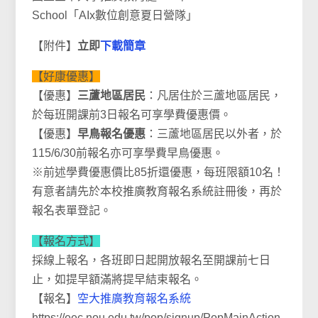
School「AIx數位創意夏日營隊」
【附件】
立即
下載簡章
【好康優惠】
【優惠】
三蘆地區居民
：凡居住於三蘆地區居民，
於每班開課前3日報名可享學費優惠價。
【優惠】
早鳥報名優惠
：三蘆地區居民以外者，於
115/6/30前報名亦可享學費早鳥優惠。
※前述學費優惠價比85折還優惠，每班限額10名！
有意者請先於本校推廣教育報名系統註冊後，再於
報名表單登記。
【報名方式】
採線上報名，各班即日起開放報名至開課前七日
止，如提早額滿將提早結束報名。
【報名】
空大推廣教育報名系統
https://eec.nou.edu.tw/pop/signup/PopMainAction.