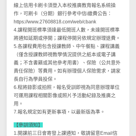
線上信用卡刷卡須登入本校推廣教育報名系統操
作，可刷卡（分期）銀行參考中信i繳費公告：
https://www.27608818.com/web/cbank
4.課程開班標準須達最低開班人數，未達開班標準
將通知延期或停開；課程停開另依規定辦理退費。
5.各課程費用包含授課教師、中午餐點、課程講義
（僅含授課教師視教學情況提供之紙本或電子講
義；不含書籍或其他參考用書）、保險（公共意外
責任保險）等費用。如有辦理個人保險需求，請家
長自行為學員投保。
6.程將錄影或拍照，報名受訓即視為同意辦理單位
可運用課程相關影像或照片予活動紀錄及推廣之
用。
7.報名規定如有更新事項，以最新版為準。
【參訓須知】
1.開課前三日會寄發上課通知，敬請留意Email信