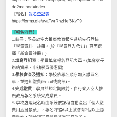
do?method=index
【報名】
報名登記表
https://forms.gle/uvaTwrRnzHef6KvT9
【報名流程】
1.
註冊
：學員於空大推廣教育報名系統先行登錄
「學童資料」註冊。(於「學員登入/登出」頁面選
擇「新會員註冊」)
2.
填寫登記表
：學員填寫報名登記表單。(填寫家長
聯絡資訊、申請學費優惠價)
3.
學校審查及通知
：學校依報名順序加入繳費名
單，並通知繳費(Email或簡訊)。
4.
完成繳費
：學員於規定期限前，自行登入空大推
廣教育報名系統完成繳費。
※學校處理報名時由系統依課程自動產出「個人繳
費用虛擬帳號」，報名2門課以上就會有2個以上繳
費號碼，請分別完成繳費才算完成報名。