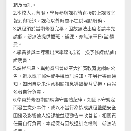
箱及簡訊。
2.本校人力有限，學員參與課程皆直接於上課教室
報到與接退，課程以外時間不提供照顧服務。
3.課程須於當期修習完畢，因故無法出席者請事先
請假，恕無法提供插班、補課，亦無法單日(堂)退
費。
4.學員參與本課程出席率達8成者，授予修課(結訓)
證明書。
5.課程訊息、異動資訊會於空大推廣教育處網站公
告，輔以電子郵件或手機簡訊通知，不另行書面通
知，如因自身未注意相關訊息導致權益受損，由報
名者自行負責。
6.學員於修習期間應遵守團體紀律，如因不守規定
而發生意外事件，或以不當行為造成課程整體安全
困擾及影響他人授課權益經勸告未改善者，相關責
任需自行負責，本處保有因故退訓之權利，恕無法