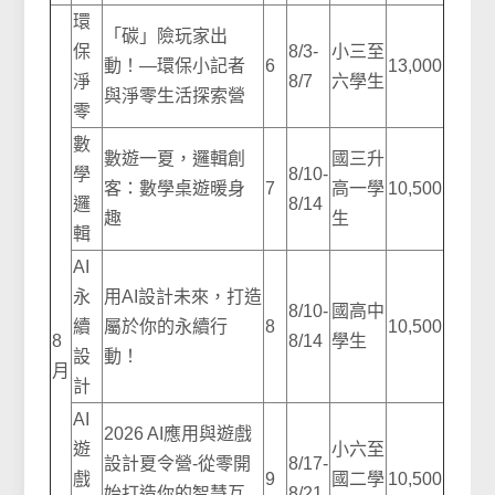
環
「碳」險玩家出
保
8/3-
小三至
動！—環保小記者
6
13,000
淨
8/7
六學生
與淨零生活探索營
零
數
數遊一夏，邏輯創
國三升
學
8/10-
客：數學桌遊暖身
7
高一學
10,500
邏
8/14
趣
生
輯
AI
永
用AI設計未來，打造
8/10-
國高中
續
屬於你的永續行
8
10,500
8
8/14
學生
設
動！
月
計
AI
2026 AI應用與遊戲
遊
小六至
設計夏令營-從零開
8/17-
戲
9
國二學
10,500
始打造你的智慧互
8/21