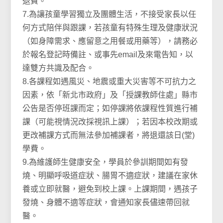
退費。
7.為讓孩童學習獨立及團體生活，不接受家長以任
何方式陪伴與跟課，若孩童有特殊生理及健康狀況
（如身障需求、應留意之用餐或用藥等），請務必
於報名登記時備註、或事先email及來電告知，以
達雙方共識及配合。
8.各課程如遇風災、地震或重大災害等不可抗力之
因素，依「新北市政府」及「授課教師住處」縣市
公告是否停班課而定；如停課將依課程性質進行補
課（可能視情況改採視訊上課）；若因本校改期或
更改補課方式而無法參加補課者，將退還該日(堂)
學費。
9.為維護師生健康安全，學員於參訓期間如有發
燒、明顯呼吸道症狀、腸胃不適症狀，建議在家休
養或立即就醫，避免到校上課。上課期間，遇孩子
發燒、身體不適等症狀，會通知家長儘速帶回就
醫。