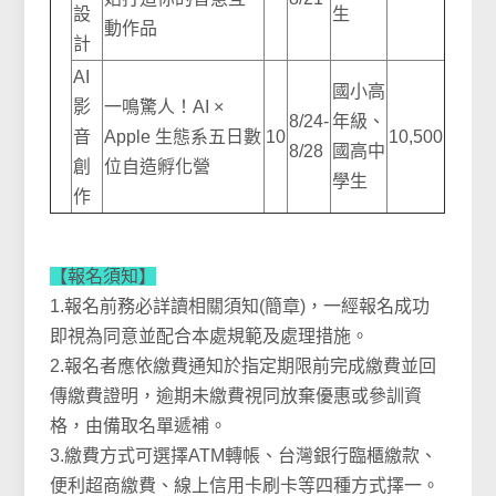
設
生
動作品
計
AI
國小高
影
一鳴驚人！AI ×
8/24-
年級、
音
Apple 生態系五日數
10
10,500
8/28
國高中
創
位自造孵化營
學生
作
【報名須知】
1.報名前務必詳讀相關須知(簡章)，一經報名成功
即視為同意並配合本處規範及處理措施。
2.報名者應依繳費通知於指定期限前完成繳費並回
傳繳費證明，逾期未繳費視同放棄優惠或參訓資
格，由備取名單遞補。
3.繳費方式可選擇ATM轉帳、台灣銀行臨櫃繳款、
便利超商繳費、線上信用卡刷卡等四種方式擇一。