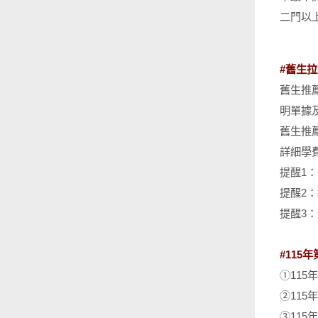
二門以
#舊生拉
舊生推
明單據
舊生推
詳細學
提醒1
提醒2
提醒3
#115
①115年
②115年
③115年