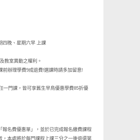
 星期四晚、星期六早 上課
間及教室異動之權利。
開課前辦理學費9成退費!選課時請多加留意!
中的任一門課，皆可享舊生早鳥優惠學費85折優
「報名費優惠單」，並於已完成報名繳費課程
者，本處將於每門課程上課三分之一後退還第