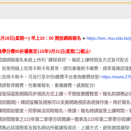
03月16日(星期一) 早上10：00 開放網路報名
►
https://eec.nou.edu.t
學分費85折優惠至115年3月31日(星期二)截止!
閱讀網路報名系統上所列 "課程資訊"，確認上課時間及方式皆可配合
：若使用線上信用卡刷卡有異常，請勿重複刷卡繳費，請來電確認或
上信用卡刷卡，可自行至中信i繳費平台查詢繳費狀態!
https://www.27
題請暫停繳費，勿重複報名、重複繳費，感謝配合!
程皆採遠距網路同步視訊方式上課，不開放實體教室，報名前請務必
視訊鏡頭)，確認設備及規格可以支援網路視訊系統操作後，再於報名
課時間若衝堂，同學無法同時報名、修讀，報名時請留意上課時間，
請詳閱簡章之115年第二季學分班開課一覽表及115年第二季學分班課
請務必詳讀簡章及報名網站所載課程資訊、上課方式，避免選錯課程!