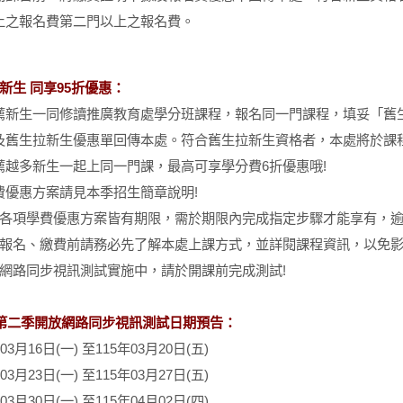
上之報名費第二門以上之報名費。
新生 同享95折優惠：
薦新生一同修讀推廣教育處學分班課程，報名同一門課程，填妥「舊
及舊生拉新生優惠單回傳本處。符合舊生拉新生資格者，本處將於課
薦越多新生一起上同一門課，最高可享學分費6折優惠哦!
費優惠方案請見本季招生簡章說明!
：各項學費優惠方案皆有期限，需於期限內完成指定步驟才能享有，逾
：報名、繳費前請務必先了解本處上課方式，並詳閱課程資訊，以免影
：網路同步視訊測試實施中，請於開課前完成測試!
年第二
季開放網路同步視訊測試日期預告：
03月16日(一) 至115年03月20日(五)
03月23日(一) 至115年03月27日(五)
03月30日(一) 至115年04月02日(四)