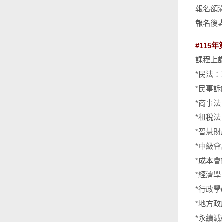
報名額
報名後
#11
課程上
*民法：
*民事訴
*商事法
*租稅法：
*智慧財
*中級會
*成本會
*經濟學
*行政學
*地方政
*永續減