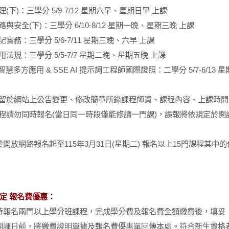
理(下)：三學分 5/9-7/12 星期六早、星期日早 上課
路與安全(下)：三學分 6/10-8/12 星期一晚、星期三晚 上課
記實務：三學分 5/6-7/11 星期三晚、六早 上課
用法規：三學分 5/5-7/7 星期二晚、星期五晚 上課
工智慧多方應用 & SSE AI 提示詞工程師國際證照：二學分 5/7-6/13
保留於網站上公告變更、修改簡章所錄課程師資、課程內容、上課時
課程請勿同時報名(當日同一時段僅能修讀一門課)，誤報將依規定於
開放網路報名起至115年3月31日(星期二) 報名以上15門課程其
限定 報名費優惠：
時報名兩門以上學分班課程，完成學分費及報名費全額繳費後，填妥
開課日前，將繳費證明單據及報名費優惠單回傳本處。符合新生資格