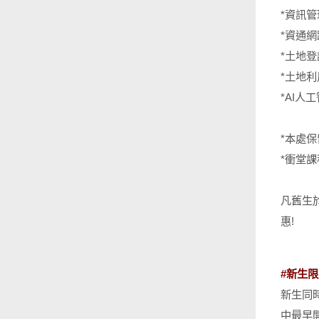
*資訊管
*資通網
*土地登
*土地利
*AI人
*本處
*衝堂
凡舊生於
惠!
#新生
新生同
中最早