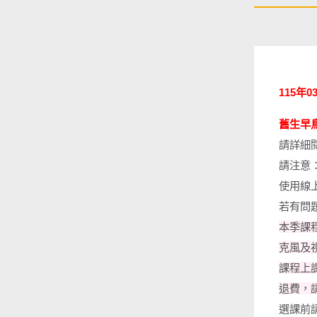
115年
舊生早鳥
請詳細
請注意
使用線
若有問
本季課
克風及
課程上
退費，
選課前