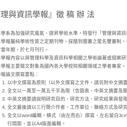
理與資訊學報』徵 稿 辦 法
本學系為加強研究風氣、提昇學術水準，特發行「管理與資訊
本學報屬純學術性質之定期刊物，採隨到隨審之匿名雙審制，
於當年期，於七月刊行。
本學報內容以與管理科學及資訊科學相關之學術論著或個案研
本學報主要徵文對象為國內各大學校院相關領域之學者專家。
學報論文撰寫要點：
以中文撰寫為原則（以外文撰寫之文件，請另附中文摘
全文以一萬至一萬五千字為限（含圖表、中英文摘要及
中英文摘要請說明研究目的、研究方法、研究結果與發現
全文最後請以三行簡介作者、工作單位、聯絡方式及研
全文以word編輯，橫式（由左而右）撰寫，左右留白3cm
行間距，並以A4版面編輯。