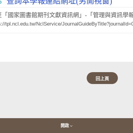
查詢本學報連結網址(另開視窗)
至「國家圖書館期刊文獻資訊網」-「管理與資訊學
s://tpl.ncl.edu.tw/NclService/JournalGuideByTitle?journalId
回上頁
開啟