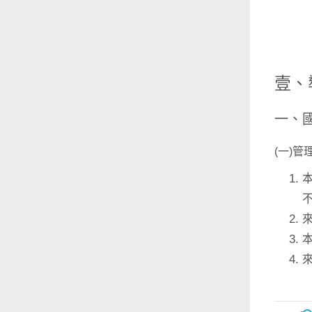
壹、
一、
(一)