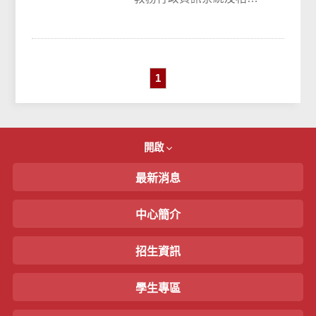
學習平台，學生均以單一
帳號及密碼登入。帳號：
學號密碼：預設為身...
1
開啟
最新消息
中心簡介
招生資訊
學生專區