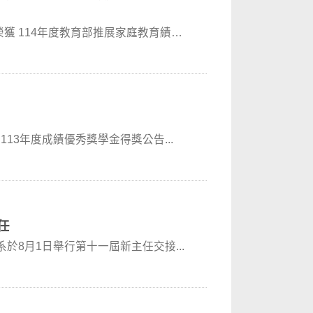
獲 114年度教育部推展家庭教育績優
獎學金得獎公告 生活科學系113年度成績優秀獎學金得獎公告...
任
系於8月1日舉行第十一屆新主任交接...