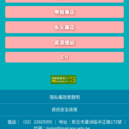
學報專區
系友專區
資源連結
EN
隱私權政策聲明
資訊安全政策
電話：（02）22829355 ｜ 地址：新北市蘆洲區中正路172號 ｜
信箱：living@mail.nou.edu.tw