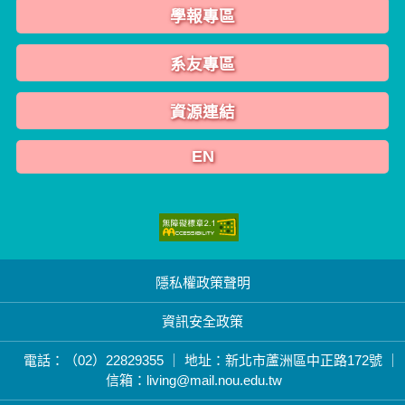
學報專區
系友專區
資源連結
EN
隱私權政策聲明
資訊安全政策
電話：（02）22829355 ｜ 地址：新北市蘆洲區中正路172號 ｜
信箱：living@mail.nou.edu.tw