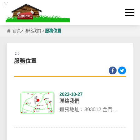
:::
跳到主要內容區塊
首頁
>
聯絡我們
>
服務位置
:::
服務位置
2022-10-27
聯絡我們
​通訊地址：893012 金門縣
金城鎮西海路３段８１巷
２號電話：（082）
32997...