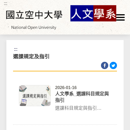
:::
跳到主要內容區塊
首頁
>
學生專區
>
註冊選課
>
選課規定及指引
:::
選課規定及指引
2026-01-16
人文學系_選課科目規定與
指引
選課科目規定與指引
（一）每學期選課 （含全
遠距及多次面授 ）科目上
限5科；得另外加修...