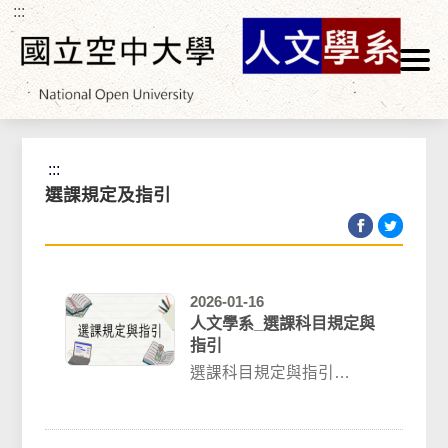
:::
跳到主要內容區塊
首頁
>
學生專區
>
註冊選課
>
選課規定及指引
:::
選課規定及指引
2026-01-16
人文學系_選課科目規定與
指引
選課科目規定與指引
（一）每學期選課 （含全
遠距及多次面授 ）科目上
限5科；得另外加修...