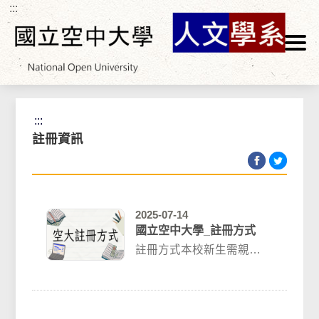
:::
跳到主要內容區塊
首頁
>
學生專區
>
註冊選課
>
註冊資訊
:::
註冊資訊
2025-07-14
國立空中大學_註冊方式
註冊方式本校新生需親自
至所報名之學習指導中心
辦理註冊選課及繳費，未
依限完成最後繳費手...