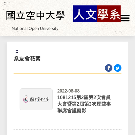
:::
跳到主要內容區塊
首頁
>
系友專區
>
系友會花絮
:::
系友會花絮
2022-08-08
1081215第2屆第2次會員
大會暨第2屆第3次理監事
聯席會議剪影