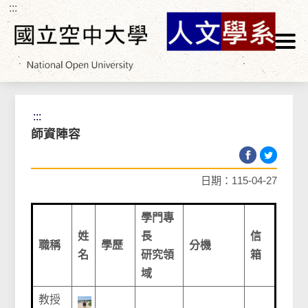
:::
跳到主要內容區塊
首頁
>
師資介紹
>
師資陣容介紹
>
師資陣容
:::
師資陣容
日期：115-04-27
學門專
姓
長
信
職稱
學歷
分機
名
研究領
箱
域
教授