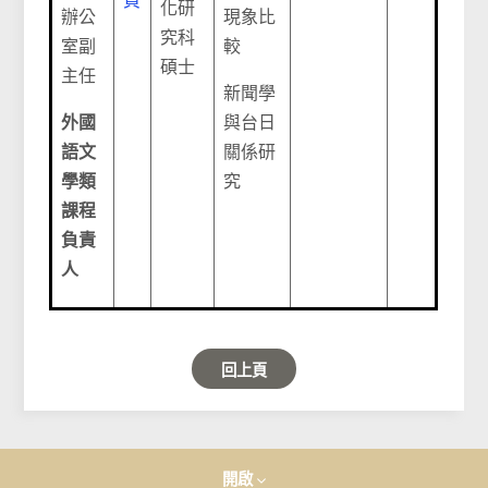
頁
化研
辦公
現象比
究科
室副
較
碩士
主任
新聞學
外國
與台日
語文
關係研
學類
究
課程
負責
人
回上頁
開啟