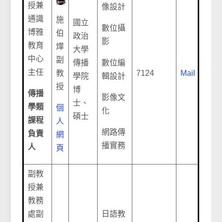
授兼
像設計
通識
施
國立
數位攝
博雅
伯
政治
影
教育
燁
大學
中心
副
傳播
數位編
主任
教
7124
Mail
學院
輯設計
授
博
傳播
影像文
士、
學類
個
化
碩士
課程
人
網路傳
負責
網
播實務
人
頁
副教
授兼
教務
處副
日語教