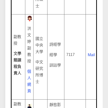
士
洪
文
副教
國立
婷
授
詩經學
中央
副
大學
文學
教
7117
經學
Mail
類課
授
中文
訓詁學
程負
研究
個
責人
所博
人
士
網
頁
副教
靜態影