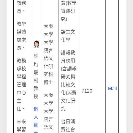
教務
育(教學
長、
實踐研
究)
教學
大阪
媒體
語言文
大學
處處
化學
大學
長、
院言
讀報教
許
語文
教務
育應用
均
化研
處校
(含讀報
瑞
究科
學程
研究與
副
博士
管理
比較文
教
Mail
7120
中心
化)消費
大阪
授
主
文化研
大學
任、
究
個
大學
人
院言
未來
台日消
網
語文
學習
費社會