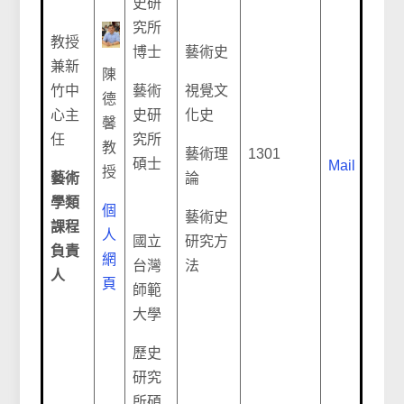
史研
究所
教授
博士
藝術史
兼新
陳
竹中
藝術
視覺文
德
心主
史研
化史
馨
任
究所
教
藝術理
1301
碩士
Mail
授
藝術
論
學類
個
藝術史
課程
人
國立
研究方
負責
網
台灣
法
人
頁
師範
大學
歷史
研究
所碩