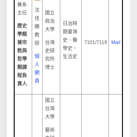
兼系
沈
主任
國立
佳
政治
日治時
歷史
姍
大學
期臺灣
學類
教
史、醫
兼宗
台灣
7101/7119
Mail
授
學史、
教與
史研
個
生活史
哲學
究所
人
類課
博士
網
程負
頁
責人
國立
台灣
大學
藝術