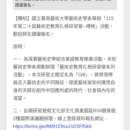
踴躍報名。
【轉知】國立臺南藝術大學藝術史學系舉辦「115
年第二十屆藝術史教育扎根研習營─禮物」活動，
歡迎師生踴躍報名。
說明：
一、 為落實藝術史學結合美感教育推廣活動，本校
藝術史學系規劃辦理「藝術史教育扎根研習營系列
活動」。本次研習主題定名為「Gift」，將帶領學
員走入藝術史的不同階段，探索藝術家如何運用自
身的天賦在創作中回應所處的時代、社會與內在的
渴望。
二、 旨揭研習營假文化部文化資產園區R04願景館
2樓國際演講廳辦理，線上登錄資料報名網址：
https://forms.gle/fM8HZ9sa1hD5FfNk8