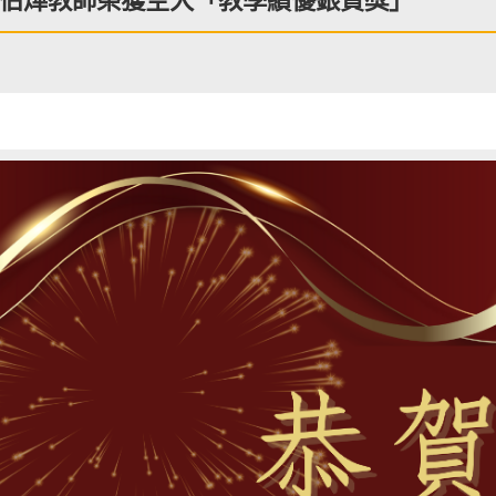
伯燁教師榮獲空大「教學績優銀質獎」