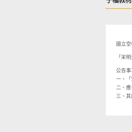
子檔教材
國立空
「宋明
公告事
一、「
二、應
三、其