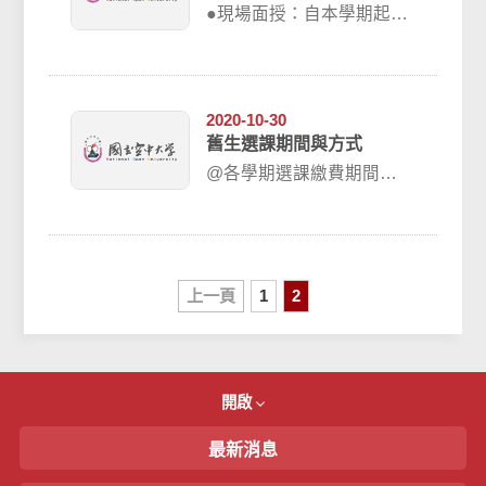
●現場面授：自本學期起，
取消紙本請假手續，全面
採用線上請假，請同學登
入本校「教務行政...
2020-10-30
舊生選課期間與方式
@各學期選課繳費期間：
暑 期：每年05月1日至 05
月31日上學期：每年07月
1...
上一頁
1
2
開啟
最新消息