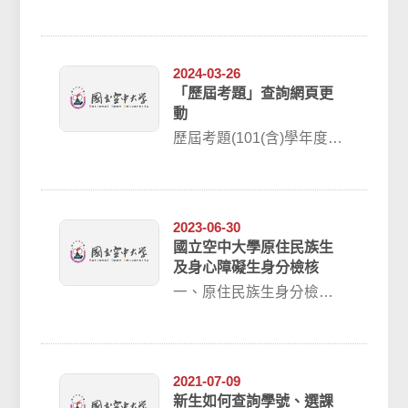
般生課程皆為視訊面授，
相關課表請參考校本部網
站或教務處網頁...
2024-03-26
「歷屆考題」查詢網頁更
動
歷屆考題(101(含)學年度以
後)本校歷屆考題已移至教
務行政資訊系統請至教務
行政資訊...
2023-06-30
國立空中大學原住民族生
及身心障礙生身分檢核
一、原住民族生身分檢核
繳交資料： 1.原住民族學
生身分檢核調查表。 2.戶
籍謄本或戶...
2021-07-09
新生如何查詢學號、選課