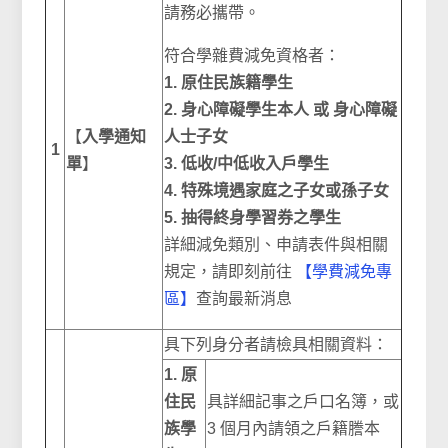
請務必攜帶。
符合學雜費減免資格者：
1. 原住民族籍學生
2. 身心障礙學生本人 或
身心障礙
【
入學通知
人士
子女
1
單
】
3. 低收/中低收入戶學生
4.
特殊境遇家庭之子女或孫子女
5. 抽得終身學習券之學生
詳細減免類別、申請表件與相關
規定，請即刻前往
【學費減免專
區】
查詢最新消息
具下列身分者請檢具相關資料：
1. 原
住民
具詳細記事之戶口名簿，或
族學
3 個月內請領之戶籍謄本