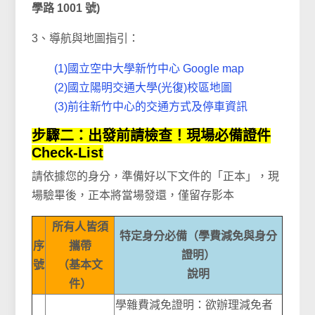
學路 1001 號)
3、導航與地圖指引：
(1)國立空中大學新竹中心 Google map
(2)國立陽明交通大學(光復)校區地圖
(3)前往新竹中心的交通方式及停車資訊
步驟二：出發前請檢查！現場必備證件
Check-List
請依據您的身分，準備好以下文件的「正本」，現
場驗畢後，正本將當場發還，僅留存影本
所有人皆須
特定身分必備（學費減免與身分
序
攜帶
證明）
號
（基本文
說明
件）
學雜費減免證明：欲辦理減免者