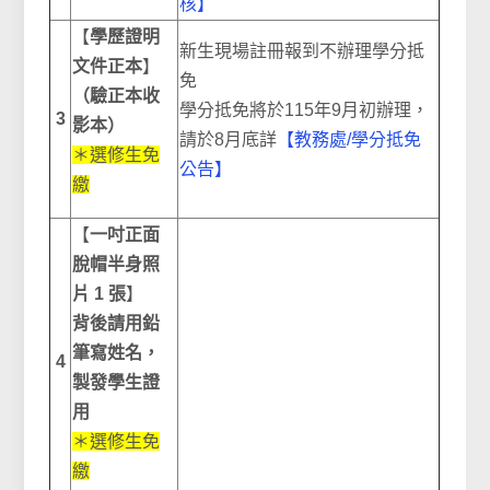
核】
【
學歷證明
新生現場註冊報到不辦理學分抵
文件正本
】
免
（驗正本收
學分抵免將於115年9月初辦理，
3
影本）
請於8月底詳
【教務處/學分抵免
＊選修生免
公告】
繳
【
一吋正面
脫帽半身照
片 1 張
】
背後請用鉛
筆寫姓名，
4
製發學生證
用
＊
選修生免
繳