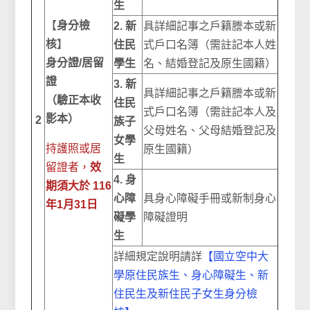
生
【
身分檢
2. 新
具詳細記事之戶籍謄本或新
核
】
住民
式戶口名簿（需註記本人姓
身分證/居留
學生
名、結婚登記及原生國籍）
證
3. 新
具詳細記事之戶籍謄本或新
（驗正本收
住民
式戶口名簿（需註記本人及
影本）
2
族子
父母姓名、父母結婚登記及
女學
持護照或居
原生國籍）
生
留證者，
效
4. 身
期須大於 116
心障
具身心障礙手冊或新制身心
年1月31日
礙學
障礙證明
生
詳細規定說明請詳
【國立空中大
學原住民族生、身心障礙生、新
住民生及新住民子女生身分檢