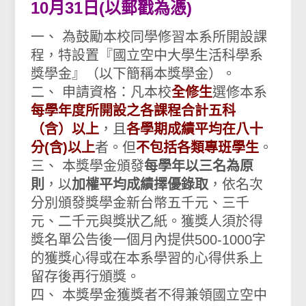
10月31日(以郵戳為憑)
一、 為鼓勵本校同學修習本系所開設課
程，特設置『國立空中大學生活科學系
獎學金』（以下簡稱本獎學金）。
二、 申請資格：凡本校
全修生
選修本系
每學年度所開設之各課程合計五科
（含）以上
，且
各學期成績平均在八十
分(含)以上
者。但
不包括各類專班學生
。
三、 本獎學金頒發
每學年以三名為原
則
，以
加權平均成績擇優錄取
，依名次
分別頒發獎學金新台幣五千元、三千
元、二千元與獎狀乙紙。獲獎人須於得
獎名單公告後一個月內提供500-1000字
的獲獎心得或在本系學習的心得供系上
留存後再行頒獎。
四、 本獎學金獲獎者不得兼領國立空中