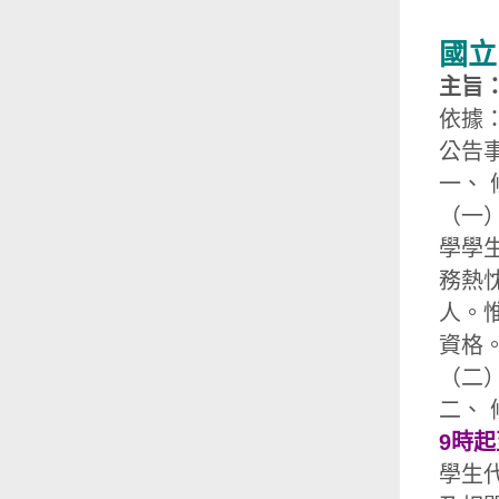
國立
主旨
依據
公告
一、
（一
學學
務熱
人。
資格
（二
二、
9時起
學生