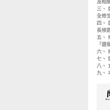
及相
三、
全修
四、
長候
五、
「選
六、
七、
八、
九、