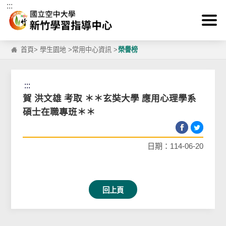
:::
跳到主要內容區塊
首頁
>
學生園地
>
常用中心資訊
>
榮譽榜
:::
賀 洪文雄 考取 ＊＊玄奘大學 應用心理學系
碩士在職專班＊＊
日期：114-06-20
回上頁