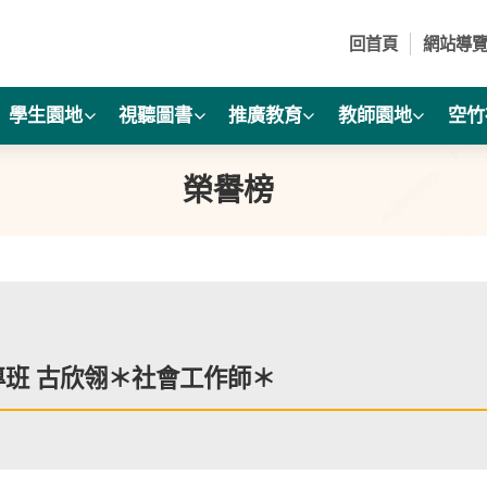
回首頁
網站導
學生園地
視聽圖書
推廣教育
教師園地
空竹
榮譽榜
專班 古欣翎＊社會工作師＊