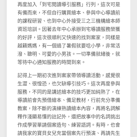
再度加入「到宅閱讀導引服務」行列，這次可是
有備而來，不但自行購買繪本、參與中心導讀前
的課程研習、也到中心外接受三之三機構繪本師
資班培訓。因著去年中心承辦到宅導讀服務榮獲
的好評，這次很順利又快速的找到案家，同樣是
越籍媽媽，有一個過了暑假就要唸小學，非常活
潑、聰明、可愛的小男孩。一切準備就緒後，就
等待中心通知服務的時間到來。
記得上一期初次進到案家帶領導讀活動，感覺很
生澀、很惶恐，也欠缺導引技巧。這次再度參與
服務，不同的是講述繪本的技巧更加純熟了，在
導讀前會先預借繪本、備足教材，行前充分準備
教案，除不斷的演練熟讀繪本內容，再將名詞解
釋作淺顯易懂的註記外，還把故事中的名詞挑出
作成學習單請個案造句、練習語詞。有時，也會
請我家的寶貝女兒充當個案先行預演、再請先生