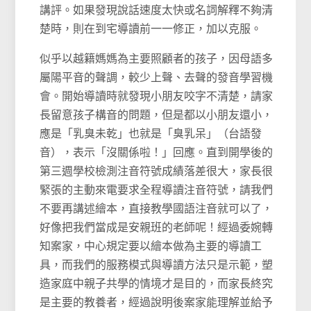
講評。如果發現說話速度太快或名詞解釋不夠清
楚時，則在到宅導讀前一一修正，加以克服。
似乎以越籍媽媽為主要照顧者的孩子，因母語多
屬陽平音的聲調，較少上聲、去聲的發音學習機
會。開始導讀時就發現小朋友咬字不清楚，請家
長留意孩子構音的問題，但是都以小朋友還小，
應是「乳臭未乾」也就是「臭乳呆」（台語發
音），表示「沒關係啦！」回應。直到開學後的
第三週學校檢測注音符號成績落差很大，家長很
緊張的主動來電要求全程導讀注音符號，請我們
不要再講述繪本，直接教學國語注音就可以了，
好像把我們當成是安親班的老師呢！經過委婉轉
知案家，中心規定要以繪本做為主要的導讀工
具，而我們的服務模式與導讀方法只是示範，塑
造家庭中親子共學的情境才是目的，而家長終究
是主要的教養者，經過說明後案家能理解並給予