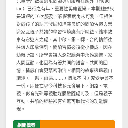
兒童學前啟蒙到宅閱讀導引服務在國外（Head
tart）已行之有年，重要性毋庸置疑，本期雖然只
是短短的16次服務，影響程度尚未可測，但相信
對於孩子的語言發展和培養良好的閱讀習慣與營
造家庭親子共讀的學習情境應有所助益。繪本故
事有它迷人之處，其中啟、承、轉、合的情節往
往讓人印象深刻。閱讀習慣必須從小養成，因在
幼時所讀、所學會讓人深記腦海中永難忘懷。家
人間互動，也因為有著共同的語言、共同的回
憶，情感自會更緊密融洽。相同的故事透過親自
講述，一遍、兩遍… …，情境不同，感受更會不
一樣，即便在現今科技多元發展下，網路、電
視、影音光碟等視聽媒體雖隨處可及，但是親子
互動、共讀的經驗卻有它無可取代它的功能體
現。
相關檔案