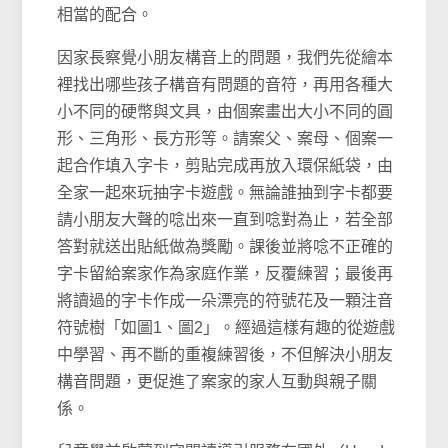
相當的配合。
因家長察覺小朋友構音上的問題，我們先從繪本
裡找出哪些孩子構音有問題的音符，再用各種大
小不同的硬幣與文具，由個案畫出大小不同的圓
形、三角形、長方形等。請案父、案母、個案一
起合作填入字卡，剪貼完成再放入環保紙袋，由
全家一起來玩抽字卡遊戲。無論誰抽到字卡都要
請小朋友大聲的唸出來一直到唸對為止，若全部
答對就送出貼紙做為獎勵。課後並將唸不正確的
字卡留給案家作為家庭作業，反覆練習；最後再
將讀過的字卡作成一朵漂亮的符號花及一顆注音
符號樹「如圖1、圖2」。經過這樣有趣的從遊戲
中學習、再不斷的重複練習後，不但解決小朋友
構音問題，更促進了案家的家人互動與親子關
係。