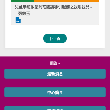
兒童學前啟蒙到宅閱讀導引服務之我思我見 -
-- 張錦玉
回上頁
開啟
最新消息
中心簡介