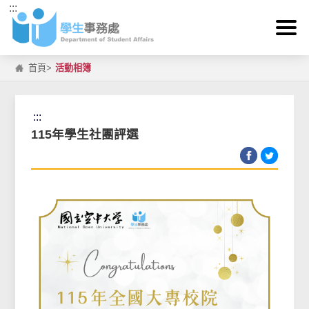
:::
跳到主要內容區塊
首頁
>
活動相簿
:::
115年學生社團評選