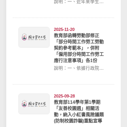
說明：一、近年來學生擔
任車手涉詐欺案件數攀
升，尤以12至23歲涉案最
多，教育部藉由真...
2025-11-20
教育部函轉勞動部修正
「部分時間工作勞工勞動
契約參考範本」，併附
「僱用部分時間工作勞工
應行注意事項」各1份
說明：一、依據行政院秘
書長114年11月10日院臺打
詐字第1141032617號函
辦...
2025-09-28
教育部114學年第1學期
「友善校園週」相關活
動，納入小紅書風險議題
(防制校園詐騙)重點宣導