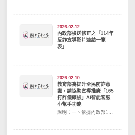
常以高薪兼職、投資理財
或協助收受款項等名義，
誘使外籍人士提供或...
2026-02-12
內政部檢送修正之「114年
反詐宣導影片連結一覽
表」
2026-02-10
教育部為提升全民防詐意
識，請協助宣導推廣「165
打詐儀錶板」AI智能客服
小幫手功能
說明：一、依據內政部115
年2月5日內授警字第
1150878118號函(如附件1)
辦...