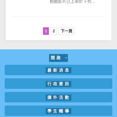
相關影片已上架於下列網
路平臺，請參閱與推廣：
(一)檢察官帶你破解騙術
《車手篇─上門取...
1
2
下一頁
開啟
最新消息
行政資訊
課外活動
學生輔導