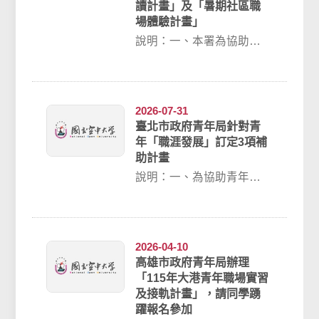
讀計畫」及「暑期社區職
場體驗計畫」
說明：一、本署為協助大
專在學青年及早認識職
場，培養就業能力，同時
累積工作經驗，辦理大...
2026-07-31
臺北市政府青年局針對青
年「職涯發展」訂定3項補
助計畫
說明：一、為協助青年積
極探索未來職涯方向，充
實職場職能及職 場再培
力，並透過實習減少...
2026-04-10
高雄市政府青年局辦理
「115年大港青年職場實習
及接軌計畫」，請同學踴
躍報名參加