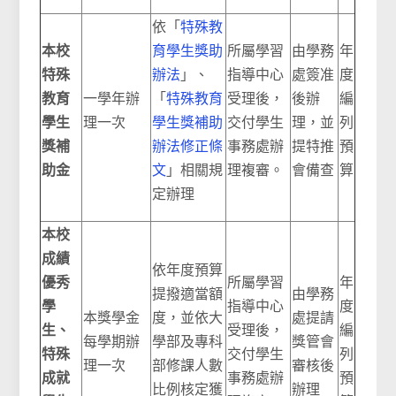
依「
特殊教
本校
育學生獎助
所屬學習
由學務
年
特殊
辦法
」、
指導中心
處簽准
度
教育
一學年辦
「
特殊教育
受理後，
後辦
編
學生
理一次
學生獎補助
交付學生
理，並
列
獎補
辦法修正條
事務處辦
提特推
預
助金
文
」
相關規
理複審。
會備查
算
定辦理
本校
成績
依年度預算
優秀
所屬學習
年
提撥適當額
由學務
學
指導中心
度
本獎學金
度，並依大
處提請
生、
受理後，
編
每學期辦
學部及專科
獎管會
特殊
交付學生
列
理一次
部修課人數
審核後
成就
事務處辦
預
比例核定獲
辦理