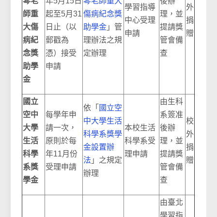
琴老
年5月15日
琴老師重大
後辦
學習指導
外
師重
起至5月31
傷病紀念獎
理，並
中心受理
捐
大傷
日止（以
助學金
」管
提請獎
申請
贈
病紀
郵戳為
理辦法之規
管會備
念獎
憑）接受
定辦理
查
助學
申請
金
國立
由生科
依「
國立空
空中
每學年申
系簽准
中大學生活
校
大學
請一次，
本校生活
後辦
科學系獎學
外
生活
原則於每
科學系受
理，並
金設置辦
捐
科學
年11月份
理申請
提請獎
法
」之規定
贈
系獎
受理申請
管會備
辦理
學金
查
由臺北
學習指