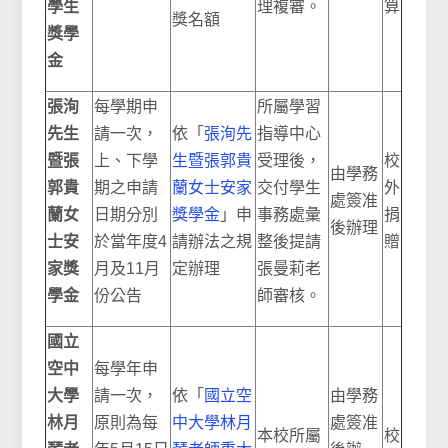
學生
理複審。
算
獎名額
獎學
金
張洵
每學期申
所屬學習
先生
請一次，
依「
張洵先
指導中心
暨張
上、下學
生暨張郭貴
受理後，
校
由學務
郭貴
期之申請
蘭女士安家
交付學生
外
處簽准
蘭女
日期分別
獎學金
」申
事務處彙
捐
後辦理
士安
於當年度4
請辦法之規
整後提請
贈
家獎
月及11月
定辦理
張曼莉老
學金
份公告
師審核。
國立
空中
每學年申
大學
請一次，
依「
國立空
由學務
林月
原則為每
中大學林月
處簽准
本校所屬
校