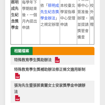
蔡明
每學年下
依「
蔡明成
本校臺北
導中心
校
成先
學期結束
先生紀念獎
學習指導
簽准後
外
生紀
後，一個
學金辦法
」
中心受理
辦理，
捐
念獎
月內提出
之規定辦理
申請
並提請
贈
學金
申請
獎管會
備查
相關檔案
特殊教育學生獎助辦法
特殊教育學生獎補助辦法修正條文適用新制
張洵先生暨張郭貴蘭女士安家獎學金申請辦
法