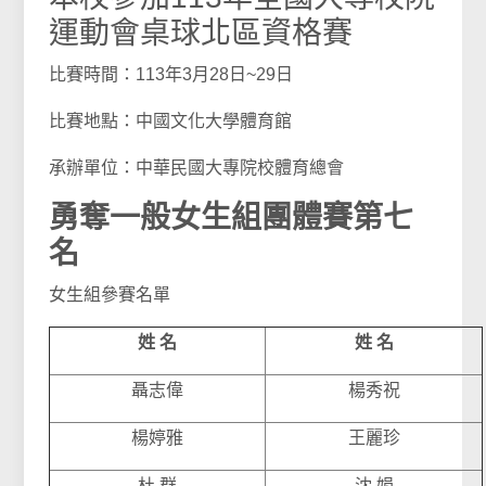
運動會桌球北區資格賽
比賽時間：113年3月28日~29日
比賽地點：中國文化大學體育館
承辦單位：中華民國大專院校體育總會
勇奪一般女生組團體賽第七
名
女生組參賽名單
姓 名
姓 名
聶志偉
楊秀祝
楊婷雅
王麗珍
杜 群
沈 娟