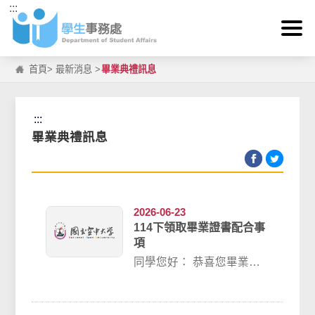
:::
跳到主要內容區塊
首頁
>
最新消息
>
畢業典禮訊息
:::
畢業典禮訊息
2026-06-23
114下領取畢業證書配合事
項
同學您好： 恭喜您畢業
了！本校非常關心各位畢
業生的學習情形，將依照
教育部校務...